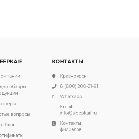
EEPKAIF
КОНТАКТЫ
компании
Красноярск
8 (800) 200-21-91
део обзоры
одукции
Whatsapp
ртнеры
Email:
info@sleepkaif.ru
стые вопросы
Контакты
ш блог
филиалов
ртификаты